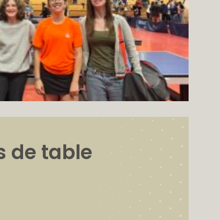
s de table
6