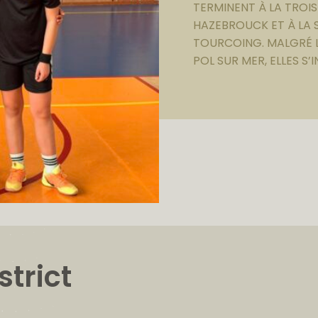
TERMINENT À LA TROIS
HAZEBROUCK ET À LA 
TOURCOING. MALGRÉ L
POL SUR MER, ELLES S’
trict