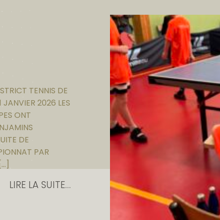
STRICT TENNIS DE
1 JANVIER 2026 LES
IPES ONT
ENJAMINS
UITE DE
PIONNAT PAR
[…]
LIRE LA SUITE…