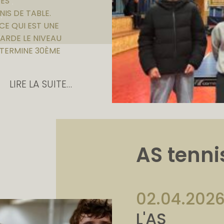
DES
IS DE TABLE.
 CE QUI EST UNE
ARDE LE NIVEAU
É TERMINE 30ÈME
LIRE LA SUITE…
AS tenni
02.04.202
L'AS