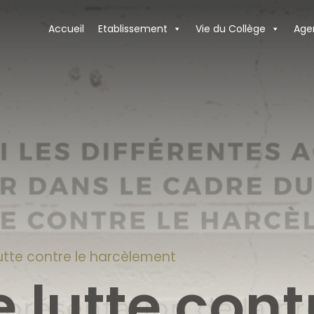
Accueil
Etablissement
Vie du Collège
Age
utte contre le harcèlement
 lutte cont