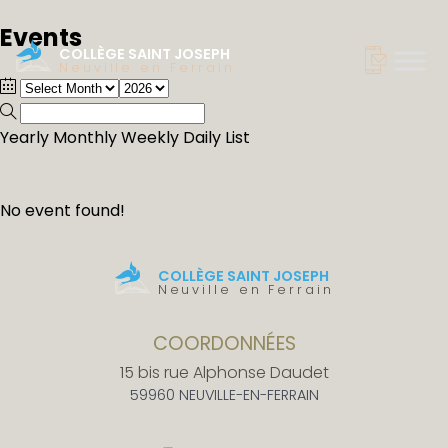
Events
COLLÈGE SAINT JOSEPH
Neuville en Ferrain
Yearly
Monthly
Weekly
Daily
List
No event found!
COLLÈGE SAINT JOSEPH
Neuville en Ferrain
COORDONNÉES
15 bis rue Alphonse Daudet
59960 NEUVILLE-EN-FERRAIN