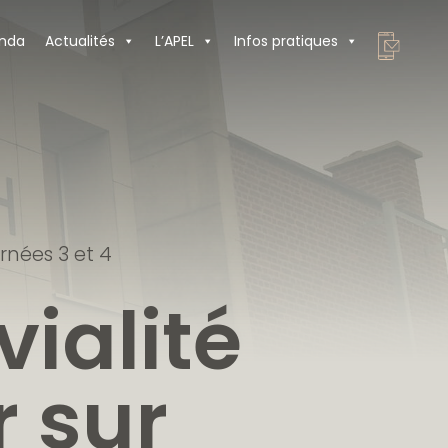
nda
Actualités
L’APEL
Infos pratiques
rnées 3 et 4
ialité
r sur