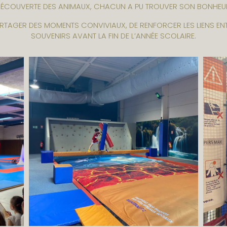
ÉCOUVERTE DES ANIMAUX, CHACUN A PU TROUVER SON BONHEU
ARTAGER DES MOMENTS CONVIVIAUX, DE RENFORCER LES LIENS E
SOUVENIRS AVANT LA FIN DE L’ANNÉE SCOLAIRE.