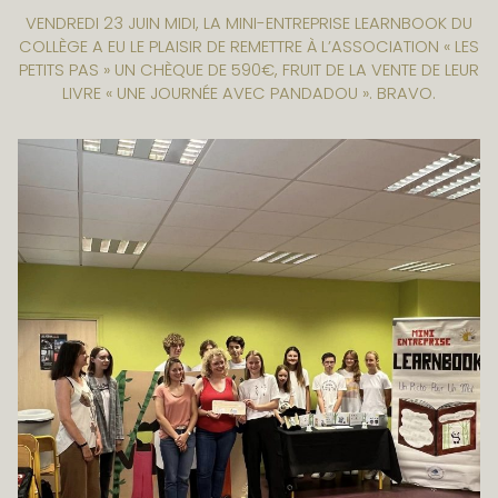
VENDREDI 23 JUIN MIDI, LA MINI-ENTREPRISE LEARNBOOK DU
COLLÈGE A EU LE PLAISIR DE REMETTRE À L’ASSOCIATION « LES
PETITS PAS » UN CHÈQUE DE 590€, FRUIT DE LA VENTE DE LEUR
LIVRE « UNE JOURNÉE AVEC PANDADOU ». BRAVO.