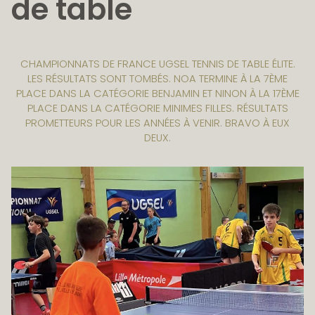
de table
CHAMPIONNATS DE FRANCE UGSEL TENNIS DE TABLE ÉLITE.
LES RÉSULTATS SONT TOMBÉS. NOA TERMINE À LA 7ÈME
PLACE DANS LA CATÉGORIE BENJAMIN ET NINON À LA 17ÈME
PLACE DANS LA CATÉGORIE MINIMES FILLES. RÉSULTATS
PROMETTEURS POUR LES ANNÉES À VENIR. BRAVO À EUX
DEUX.